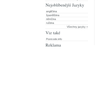
Nejoblíbenější Jazyky
angličtina
španělština
němčina
ruština
Všechny jazyky >
Viz také
Postcode.info
Reklama