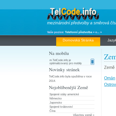
mezinárodní předvolby a směrová čís
Vaše pozice:
Telefonní předvolba
» o... »
Domovská Stránka
Jazy
Na mobilu
Zem
m.TelCode.info je
optimalizovaný pro mobily
Země z
Novinky stránek
TelCode.info byla spuštěna v roce
Omán
2014.
Ostro
Nejoblíbenější Země
Spojené státy americké
Německo
Japonsko
Spojené království
Čína
Všechny země >