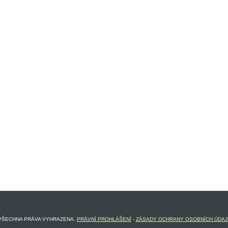
 VŠECHNA PRÁVA VYHRAZENA.
PRÁVNÍ PROHLÁŠENÍ
-
ZÁSADY OCHRANY OSOBNÍCH ÚDAJ