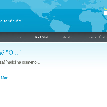
Vy
la zemí světa
k
Země
Kód Států
Město
Směrové Číslo
ě "O..."
ačínající na písmeno O:
v Man