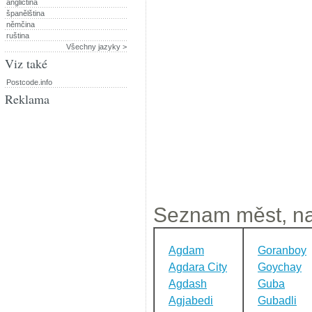
angličtina
španělština
němčina
ruština
Všechny jazyky >
Viz také
Postcode.info
Reklama
Seznam měst, na
Agdam
Goranboy
Agdara City
Goychay
Agdash
Guba
Agjabedi
Gubadli