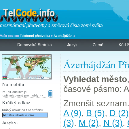
mezinárodní předvolby a směrová čísla zemí světa
Vaše pozice:
Telefonní předvolba
»
Ázerbájdžán
»
Domovská Stránka
Jazyk
Země
Kód S
Ázerbájdžán Př
Vyhledat město
Na mobilu
časové pásmo: A
m.TelCode.info je
optimalizovaný pro mobily >>
Zmenšit seznam.
Krátký odkaz
Krátký odkaz na tuto stránku:
A (9)
,
B (5)
,
D (2)
(3)
.
M (2)
,
N (3)
.
Jazyky: