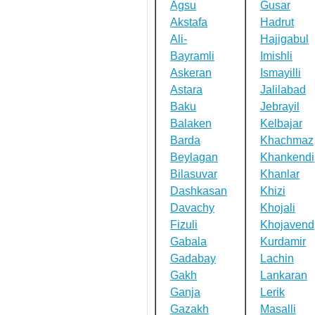
Agsu
Gusar
Akstafa
Hadrut
Ali-
Hajigabul
Bayramli
Imishli
Askeran
Ismayilli
Astara
Jalilabad
Baku
Jebrayil
Balaken
Kelbajar
Barda
Khachmaz
Beylagan
Khankendi
Bilasuvar
Khanlar
Dashkasan
Khizi
Davachy
Khojali
Fizuli
Khojavend
Gabala
Kurdamir
Gadabay
Lachin
Gakh
Lankaran
Ganja
Lerik
Gazakh
Masalli