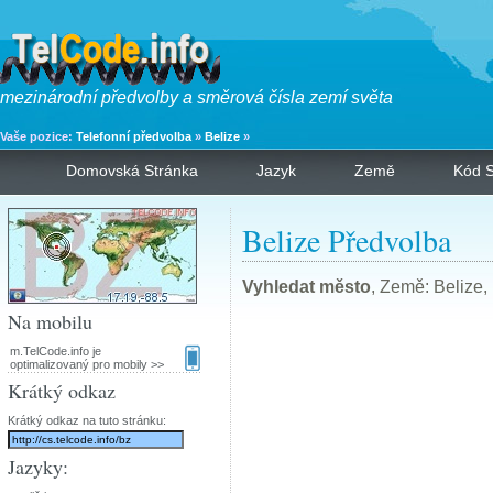
mezinárodní předvolby a směrová čísla zemí světa
Vaše pozice:
Telefonní předvolba
»
Belize
»
Domovská Stránka
Jazyk
Země
Kód S
Belize Předvolba
Vyhledat město
, Země: Belize,
Na mobilu
m.TelCode.info je
optimalizovaný pro mobily >>
Krátký odkaz
Krátký odkaz na tuto stránku:
Jazyky: