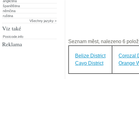
angličtina
španělština
němčina
ruština
Všechny jazyky >
Viz také
Postcode.info
Seznam měst, nalezeno 6 polož
Reklama
Belize District
Corozal D
Cayo District
Orange Wa