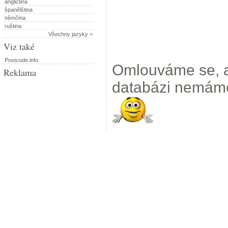
angličtina
španělština
němčina
ruština
Všechny jazyky >
Viz také
Postcode.info
Omlouváme se, a
Reklama
databázi nemám