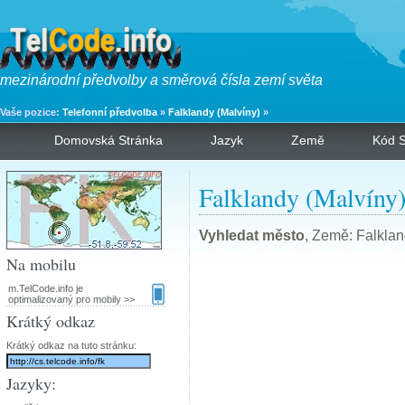
mezinárodní předvolby a směrová čísla zemí světa
Vaše pozice:
Telefonní předvolba
»
Falklandy (Malvíny)
»
Domovská Stránka
Jazyk
Země
Kód S
Falklandy (Malvíny)
Vyhledat město
, Země: Falklan
Na mobilu
m.TelCode.info je
optimalizovaný pro mobily >>
Krátký odkaz
Krátký odkaz na tuto stránku:
Jazyky: