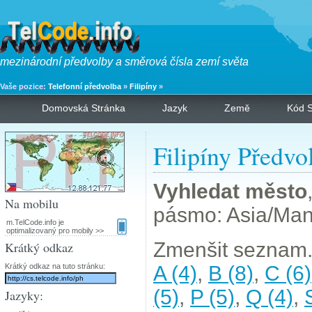
mezinárodní předvolby a směrová čísla zemí světa
Vaše pozice:
Telefonní předvolba
»
Filipíny
»
Domovská Stránka
Jazyk
Země
Kód S
Filipíny Předvo
Vyhledat město
Na mobilu
pásmo: Asia/Man
m.TelCode.info je
optimalizovaný pro mobily >>
Zmenšit seznam.
Krátký odkaz
Krátký odkaz na tuto stránku:
A (4)
,
B (8)
,
C (6)
(5)
,
P (5)
,
Q (4)
,
Jazyky: