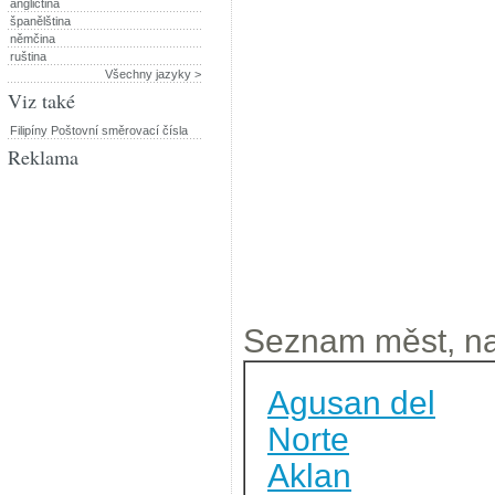
angličtina
španělština
němčina
ruština
Všechny jazyky >
Viz také
Filipíny Poštovní směrovací čísla
Reklama
Seznam měst, na
Agusan del
Norte
Aklan