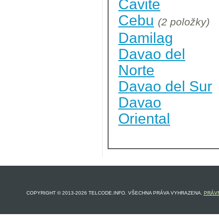
Cavite
Cebu
(2 položky)
Damilag
Davao del
Norte
Davao del Sur
Davao
Oriental
COPYRIGHT © 2013-2026 TELCODE.INFO. VŠECHNA PRÁVA VYHRAZENA.
PRÁVN