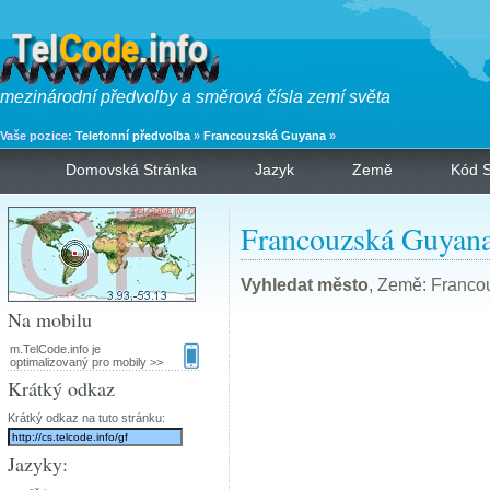
mezinárodní předvolby a směrová čísla zemí světa
Vaše pozice:
Telefonní předvolba
»
Francouzská Guyana
»
Domovská Stránka
Jazyk
Země
Kód S
Francouzská Guyana
Vyhledat město
, Země: Franco
Na mobilu
m.TelCode.info je
optimalizovaný pro mobily >>
Krátký odkaz
Krátký odkaz na tuto stránku:
Jazyky: