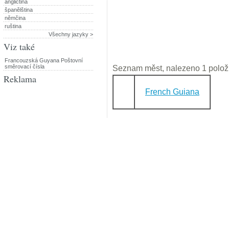
angličtina
španělština
němčina
ruština
Všechny jazyky >
Viz také
Francouzská Guyana Poštovní
směrovací čísla
Seznam měst, nalezeno 1 polož
Reklama
French Guiana