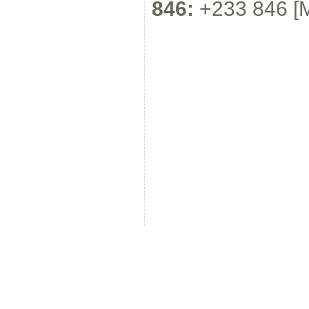
846:
+233 846 [Mí