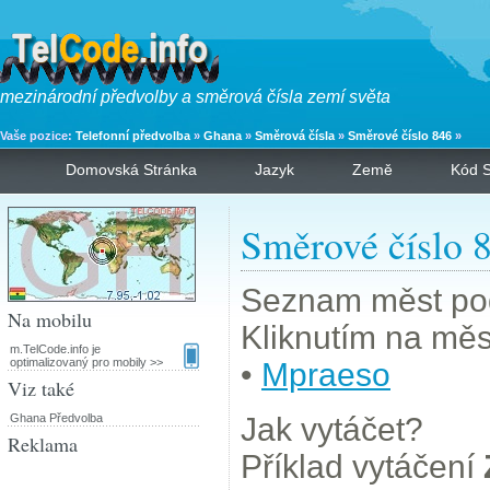
mezinárodní předvolby a směrová čísla zemí světa
Vaše pozice:
Telefonní předvolba
»
Ghana
»
Směrová čísla
»
Směrové číslo 846
»
Domovská Stránka
Jazyk
Země
Kód S
Směrové číslo 
Seznam měst pod
Na mobilu
Kliknutím na měst
m.TelCode.info je
optimalizovaný pro mobily >>
•
Mpraeso
Viz také
Ghana Předvolba
Jak vytáčet?
Reklama
Příklad vytáčení