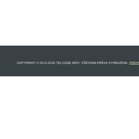
COPYRIGHT © 2013-2026 TELCODE.INFO. VŠECHNA PRÁVA VYHRAZENA.
PRÁVN