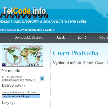
mezinárodní předvolby a směrová čísla zemí světa
Vaše pozice:
Telefonní předvolba
»
Guam
»
Domovská Stránka
Jazyk
Země
Kód S
Guam Předvolba
Vyhledat město
, Země: Guam, 
Na mobilu
m.TelCode.info je
optimalizovaný pro mobily >>
Krátký odkaz
Krátký odkaz na tuto stránku:
Jazyky: