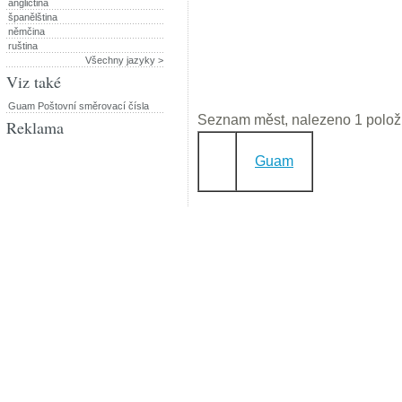
angličtina
španělština
němčina
ruština
Všechny jazyky >
Viz také
Guam Poštovní směrovací čísla
Seznam měst, nalezeno 1 polož
Reklama
Guam