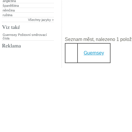
angličtina
španělština
němčina
ruština
Všechny jazyky >
Viz také
Guernsey Poštovní směrovací
čísla
Seznam měst, nalezeno 1 polož
Reklama
Guernsey