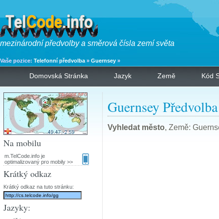
mezinárodní předvolby a směrová čísla zemí světa
Vaše pozice:
Telefonní předvolba
»
Guernsey
»
Domovská Stránka
Jazyk
Země
Kód S
Guernsey Předvolba
Vyhledat město
, Země: Guerns
Na mobilu
m.TelCode.info je
optimalizovaný pro mobily >>
Krátký odkaz
Krátký odkaz na tuto stránku:
Jazyky: