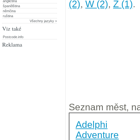
(2)
,
W (2)
,
Z (1)
.
angličtina
španělština
němčina
ruština
Všechny jazyky >
Viz také
Postcode.info
Reklama
Seznam měst, na
Adelphi
Adventure