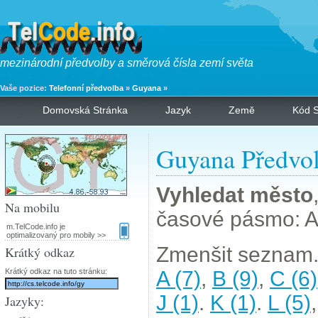
mezinárodní předvolby a směrová čísla zemí světa
Vaše pozice:
Telefonní předvolba
»
Guyana
»
Domovská Stránka
Jazyk
Země
Kód S
Guyana Předvo
Vyhledat město
Na mobilu
časové pásmo: 
m.TelCode.info je
optimalizovaný pro mobily >>
Zmenšit seznam.
Krátký odkaz
Krátký odkaz na tuto stránku:
A (7)
,
B (9)
,
C (6)
J (1)
.
K (1)
.
L (5)
Jazyky: