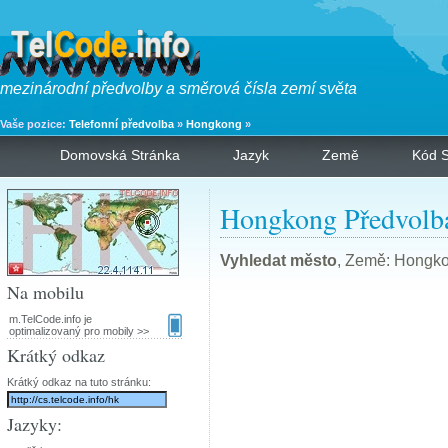
mezinárodní předvolby a směrová čísla zemí světa
Vaše pozice:
Telefonní předvolba
»
Hongkong
»
Domovská Stránka
Jazyk
Země
Kód S
Hongkong Předvolb
Vyhledat město
, Země: Hongko
Na mobilu
m.TelCode.info je
optimalizovaný pro mobily >>
Krátký odkaz
Krátký odkaz na tuto stránku:
Jazyky: