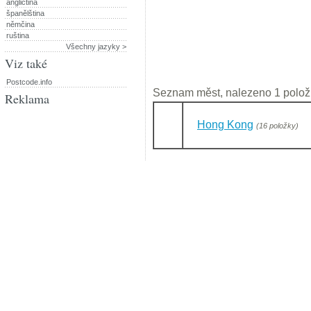
angličtina
španělština
němčina
ruština
Všechny jazyky >
Viz také
Postcode.info
Seznam měst, nalezeno 1 polož
Reklama
Hong Kong
(16 položky)