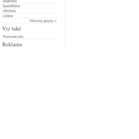
angličtina
španělština
němčina
ruština
Všechny jazyky >
Viz také
Postcode.info
Reklama