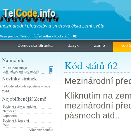
mezinárodní předvolby a směrová čísla zemí světa
Vaše pozice:
Telefonní předvolba
»
Kód států
»
62
»
Domovská Stránka
Jazyk
Země
Kód S
Na mobilu
Kód států 62
m.TelCode.info je
optimalizovaný pro mobily
Novinky stránek
Mezinárodní před
TelCode.info byla spuštěna v roce
2014.
Kliknutím na zemi
Nejoblíbenější Země
mezinárodní pře
Spojené státy americké
Německo
pásmech atd..
Japonsko
Spojené království
Čína
Všechny země >