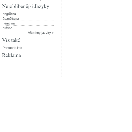
Nejoblíbenější Jazyky
angličtina
španělština
němčina
ruština
Všechny jazyky >
Viz také
Postcode.info
Reklama