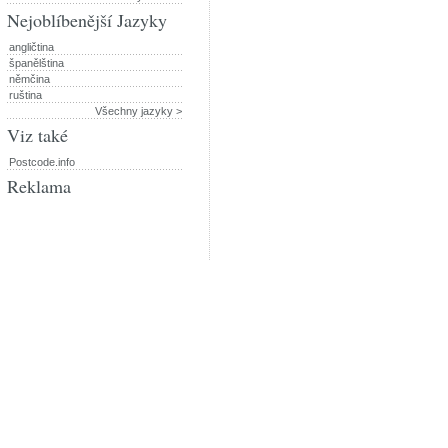
Nejoblíbenější Jazyky
angličtina
španělština
němčina
ruština
Všechny jazyky >
Viz také
Postcode.info
Reklama