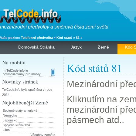
mezinárodní předvolby a směrová čísla zemí světa
Vaše pozice:
Telefonní předvolba
»
Kód států
»
81
»
Domovská Stránka
Jazyk
Země
Kód S
Na mobilu
Kód států 81
m.TelCode.info je
optimalizovaný pro mobily
Novinky stránek
Mezinárodní před
TelCode.info byla spuštěna v roce
2014.
Kliknutím na zemi
Nejoblíbenější Země
mezinárodní pře
Spojené státy americké
Německo
pásmech atd..
Japonsko
Spojené království
Čína
Všechny země >