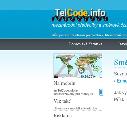
mezinárodní předvolby a směrová čís
Vaše pozice:
Telefonní předvolba
»
Jihoafrická rep
Domovská Stránka
Jazy
Smě
Seznam
•
Erme
Na mobilu
m.TelCode.info je
Jak vy
optimalizovaný pro mobily >>
Viz také
Příkla
Jihoafrická republika Předvolba
Reklama