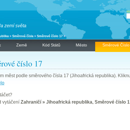
vy
la zemí světa
ublika
»
Směrová čísla
»
Směrové číslo 17
»
k
Země
Kód Států
Město
Směrové Číslo
rové číslo 17
 měst podle směrového čísla 17 (Jihoafrická republika). Kliknut
lo
táčet?
d vytáčení
Zahraničí » Jihoafrická republika, Směrové číslo 1