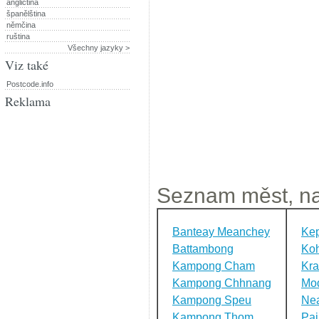
angličtina
španělština
němčina
ruština
Všechny jazyky >
Viz také
Postcode.info
Reklama
Seznam měst, na
Banteay Meanchey
Ke
Battambong
Ko
Kampong Cham
Kra
Kampong Chhnang
Mod
Kampong Speu
Ne
Kampong Thom
Pai