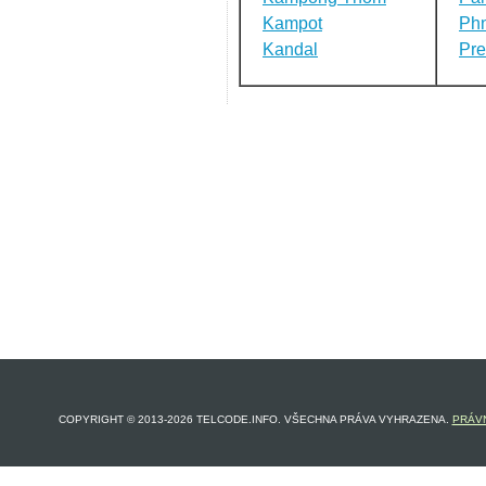
Kampot
Ph
Kandal
Pre
COPYRIGHT © 2013-2026 TELCODE.INFO. VŠECHNA PRÁVA VYHRAZENA.
PRÁVN