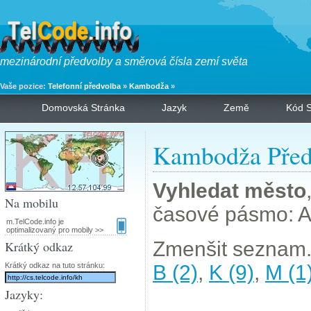
mezinárodní předvolby a směrová čísla zemí světa
Vaše pozice:
Telefonní předvolba
»
Kambodža
»
Domovská Stránka
Jazyk
Země
Kód S
Kambodža Před
Vyhledat město
Na mobilu
časové pásmo: 
m.TelCode.info je
optimalizovaný pro mobily >>
Zmenšit seznam.
Krátký odkaz
Krátký odkaz na tuto stránku:
B (2)
,
K (9)
,
M (1
Jazyky: