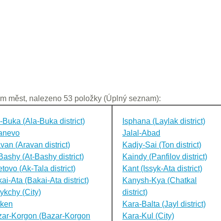
m měst, nalezeno 53 položky (Úplný seznam):
-Buka (Ala-Buka district)
Isphana (Laylak district)
anevo
Jalal-Abad
van (Aravan district)
Kadjy-Sai (Ton district)
Bashy (At-Bashy district)
Kaindy (Panfilov district)
tovo (Ak-Tala district)
Kant (Issyk-Ata district)
ai-Ata (Bakai-Ata district)
Kanysh-Kya (Chatkal
ykchy (City)
district)
tken
Kara-Balta (Jayl district)
ar-Korgon (Bazar-Korgon
Kara-Kul (City)