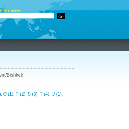
hledat město:
sia/Bishkek
)
.
O (1)
.
P (2)
,
S (3)
,
T (4)
,
U (1)
.