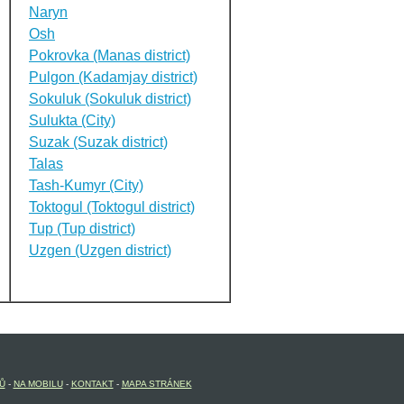
Naryn
Osh
Pokrovka (Manas district)
Pulgon (Kadamjay district)
Sokuluk (Sokuluk district)
Sulukta (City)
Suzak (Suzak district)
Talas
Tash-Kumyr (City)
Toktogul (Toktogul district)
Tup (Tup district)
Uzgen (Uzgen district)
Ů
-
NA MOBILU
-
KONTAKT
-
MAPA STRÁNEK