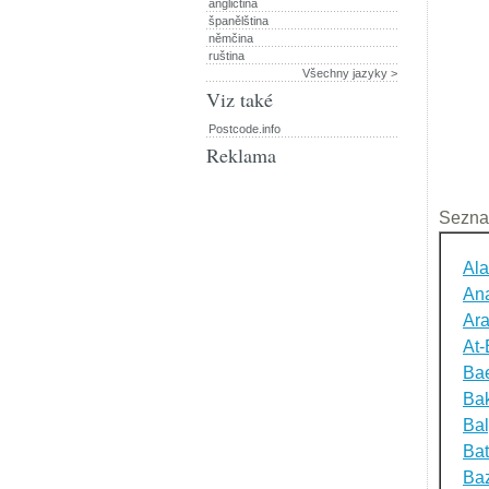
angličtina
španělština
němčina
ruština
Všechny jazyky >
Viz také
Postcode.info
Reklama
Sezna
Ala
An
Ara
At-
Bae
Bak
Bal
Ba
Baz