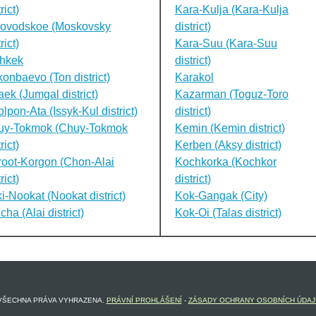
rict)
Kara-Kulja (Kara-Kulja
lovodskoe (Moskovsky
district)
rict)
Kara-Suu (Kara-Suu
shkek
district)
onbaevo (Ton district)
Karakol
ek (Jumgal district)
Kazarman (Toguz-Toro
lpon-Ata (Issyk-Kul district)
district)
uy-Tokmok (Chuy-Tokmok
Kemin (Kemin district)
rict)
Kerben (Aksy district)
oot-Korgon (Chon-Alai
Kochkorka (Kochkor
rict)
district)
i-Nookat (Nookat district)
Kok-Gangak (City)
cha (Alai district)
Kok-Oi (Talas district)
 VŠECHNA PRÁVA VYHRAZENA.
PRÁVNÍ PROHLÁŠENÍ
-
ZÁSADY OCHRANY OSOBNÍCH ÚDAJ