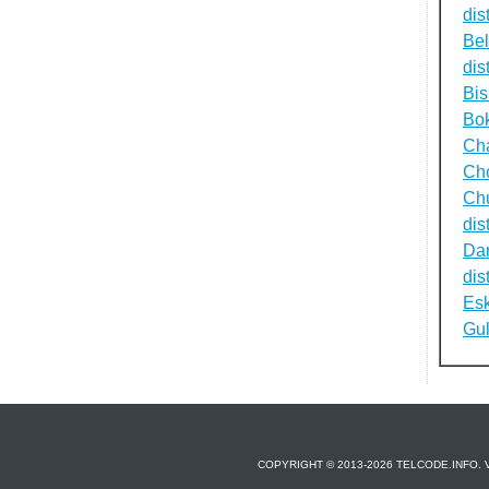
dist
Be
dist
Bi
Bok
Cha
Cho
Ch
dist
Dar
dist
Esk
Gul
COPYRIGHT © 2013-2026 TELCODE.INFO.