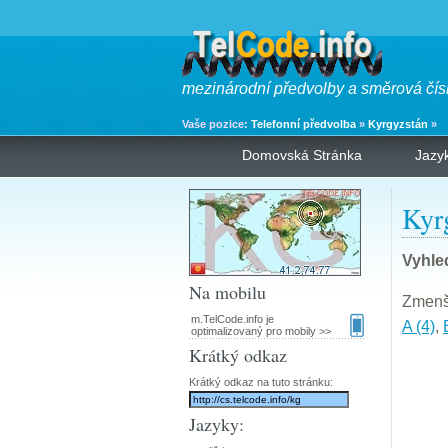
mezinárodní předvolby a směrová čís
Vaše pozice:
Telefonní předvolba
»
Kyrgyzstán
»
Domovská Stránka
Jazy
Kyr
Vyhle
Na mobilu
Zmenši
m.TelCode.info je
A (4)
,
optimalizovaný pro mobily >>
Krátký odkaz
Krátký odkaz na tuto stránku:
Jazyky: