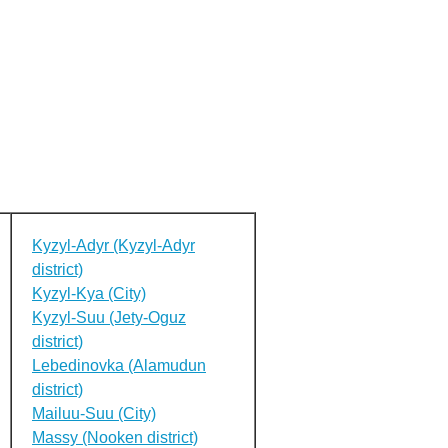
Kyzyl-Adyr (Kyzyl-Adyr
district)
Kyzyl-Kya (City)
Kyzyl-Suu (Jety-Oguz
district)
Lebedinovka (Alamudun
district)
Mailuu-Suu (City)
Massy (Nooken district)