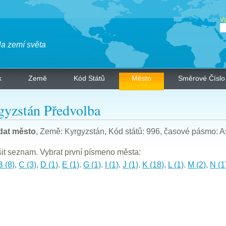
Vy
la zemí světa
k
Země
Kód Států
Město
Směrové Číslo
gyzstán Předvolba
dat město
, Země: Kyrgyzstán, Kód států: 996, časové pásmo: A
t seznam. Vybrat první písmeno města:
B (8)
,
C (3)
,
D (1)
.
E (1)
.
G (1)
.
I (1)
.
J (1)
.
K (18)
,
L (1)
.
M (2)
,
N (1