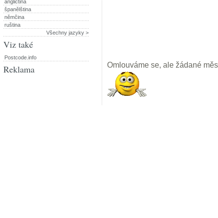
angličtina
španělština
němčina
ruština
Všechny jazyky >
Viz také
Postcode.info
Omlouváme se, ale žádané měst
Reklama