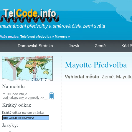
mezinárodní předvolby a směrová čísla zemí světa
Vaše pozice:
Telefonní předvolba
»
Mayotte
»
Domovská Stránka
Jazyk
Země
Kód S
Mayotte Předvolba
Vyhledat město
, Země: Mayotte
Na mobilu
m.TelCode.info je
optimalizovaný pro mobily >>
Krátký odkaz
Krátký odkaz na tuto stránku:
Jazyky: