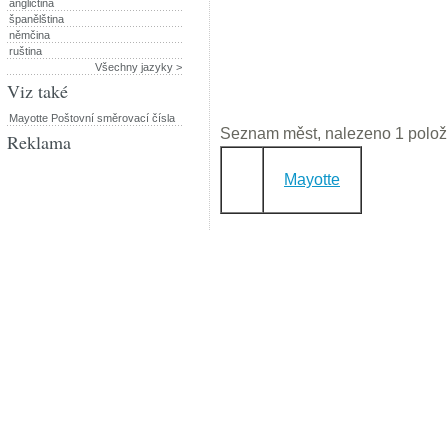
angličtina
španělština
němčina
ruština
Všechny jazyky >
Viz také
Mayotte Poštovní směrovací čísla
Seznam měst, nalezeno 1 polož
Reklama
Mayotte