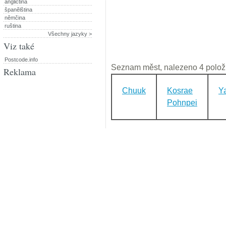
angličtina
španělština
němčina
ruština
Všechny jazyky >
Viz také
Postcode.info
Seznam měst, nalezeno 4 polož
Reklama
Chuuk
Kosrae
Y
Pohnpei