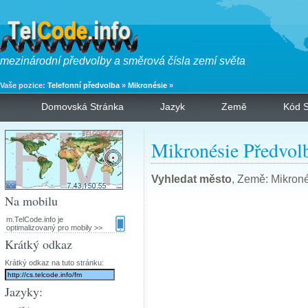
mezinárodní předvolby a směrová čísla zemí světa
Vaše pozice:
Telefonní předvolba
»
Mikronésie
»
Domovská Stránka
Jazyk
Země
Kód S
Mikronésie Předvol
Vyhledat město
, Země: Mikroné
Na mobilu
m.TelCode.info je
optimalizovaný pro mobily >>
Krátký odkaz
Krátký odkaz na tuto stránku:
Jazyky: