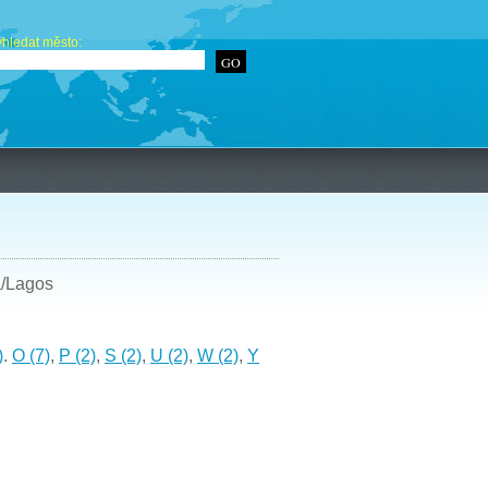
hledat město:
a/Lagos
)
.
O (7)
,
P (2)
,
S (2)
,
U (2)
,
W (2)
,
Y