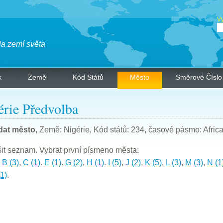
Vy
la zemí světa
k
Země
Kód Států
Město
Směrové Číslo
érie Předvolba
dat město
, Země: Nigérie, Kód států: 234, časové pásmo: Afric
t seznam. Vybrat první písmeno města:
,
B (3)
,
C (1)
.
E (1)
.
G (2)
,
H (1)
.
I (5)
,
J (2)
,
K (5)
,
L (3)
,
M (3)
,
N (1
(1)
.