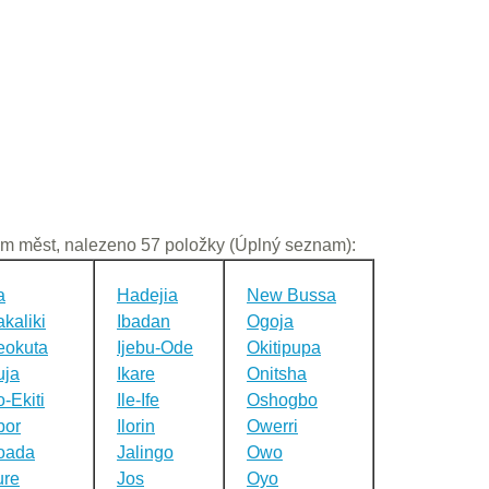
m měst, nalezeno 57 položky (Úplný seznam):
a
Hadejia
New Bussa
kaliki
Ibadan
Ogoja
eokuta
Ijebu-Ode
Okitipupa
uja
Ikare
Onitsha
-Ekiti
Ile-Ife
Oshogbo
bor
Ilorin
Owerri
oada
Jalingo
Owo
ure
Jos
Oyo