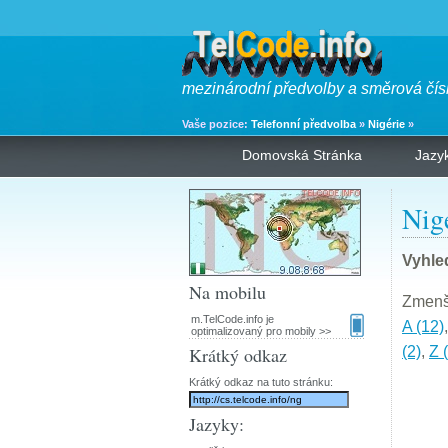
mezinárodní předvolby a směrová čís
Vaše pozice:
Telefonní předvolba
»
Nigérie
»
Domovská Stránka
Jazy
Nig
Vyhle
Na mobilu
Zmenši
m.TelCode.info je
A (12)
optimalizovaný pro mobily >>
Krátký odkaz
(2)
,
Z 
Krátký odkaz na tuto stránku:
Jazyky: