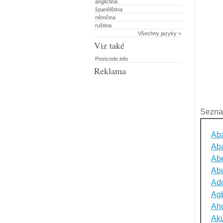
angličtina
španělština
němčina
ruština
Všechny jazyky >
Viz také
Postcode.info
Reklama
Sezna
Ab
Aba
Ab
Ab
Ado
Ag
Ah
Ak