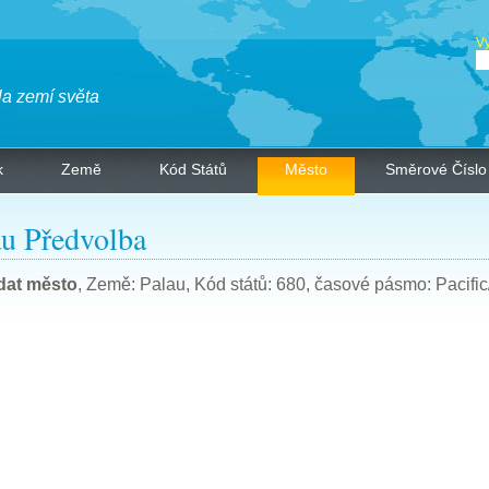
Vy
la zemí světa
k
Země
Kód Států
Město
Směrové Číslo
au Předvolba
dat město
, Země: Palau, Kód států: 680, časové pásmo: Pacifi