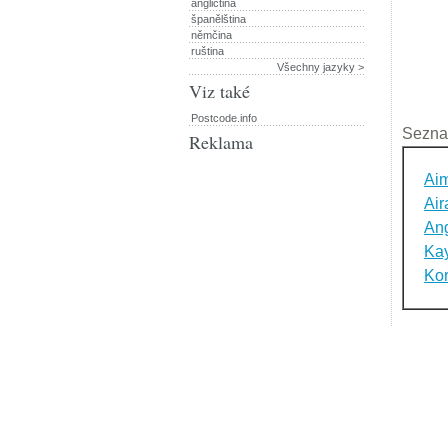
angličtina
španělština
němčina
ruština
Všechny jazyky >
Viz také
Postcode.info
Sezna
Reklama
Aim
Air
An
Ka
Kor