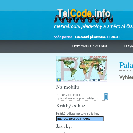
mezinárodní předvolby a směrová čís
Vaše pozice:
Telefonní předvolba
»
Palau
»
Domovská Stránka
Jazy
Pal
Vyhle
Na mobilu
m.TelCode.info je
optimalizovaný pro mobily >>
Krátký odkaz
Krátký odkaz na tuto stránku:
Jazyky: