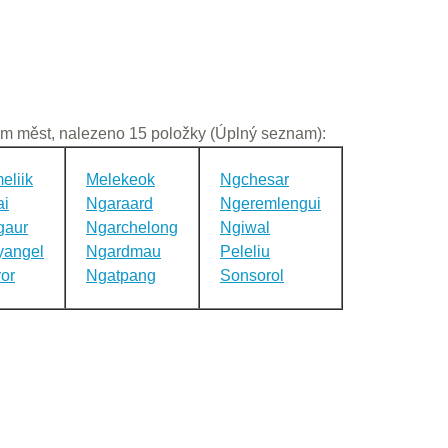
m měst, nalezeno 15 položky (Úplný seznam):
eliik
Melekeok
Ngchesar
ai
Ngaraard
Ngeremlengui
gaur
Ngarchelong
Ngiwal
yangel
Ngardmau
Peleliu
or
Ngatpang
Sonsorol