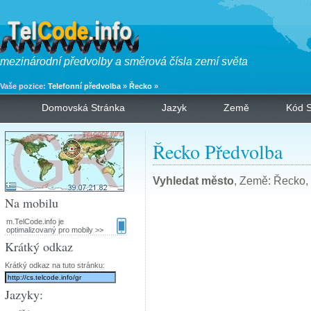
mezinárodní předvolby a směrová čísla zemí světa
Vaše pozice:
Telefonní předvolba
»
Řecko
»
Domovská Stránka
Jazyk
Země
Kód S
Řecko Předvolba
Vyhledat město
, Země: Řecko,
Na mobilu
m.TelCode.info je
optimalizovaný pro mobily >>
Krátký odkaz
Krátký odkaz na tuto stránku:
Jazyky: