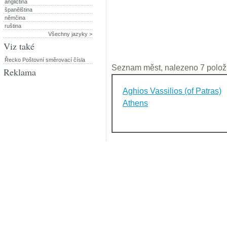
angličtina
španělština
němčina
ruština
Všechny jazyky >
Viz také
Řecko Poštovní směrovací čísla
Seznam měst, nalezeno 7 polož
Reklama
Aghios Vassilios (of Patras)
Athens