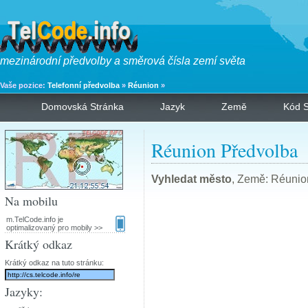
mezinárodní předvolby a směrová čísla zemí světa
Vaše pozice:
Telefonní předvolba
»
Réunion
»
Domovská Stránka
Jazyk
Země
Kód S
Réunion Předvolba
Vyhledat město
, Země: Réunio
Na mobilu
m.TelCode.info je
optimalizovaný pro mobily >>
Krátký odkaz
Krátký odkaz na tuto stránku:
Jazyky: