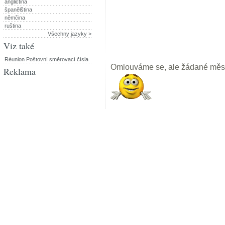
angličtina
španělština
němčina
ruština
Všechny jazyky >
Viz také
Réunion Poštovní směrovací čísla
Omlouváme se, ale žádané měst
Reklama