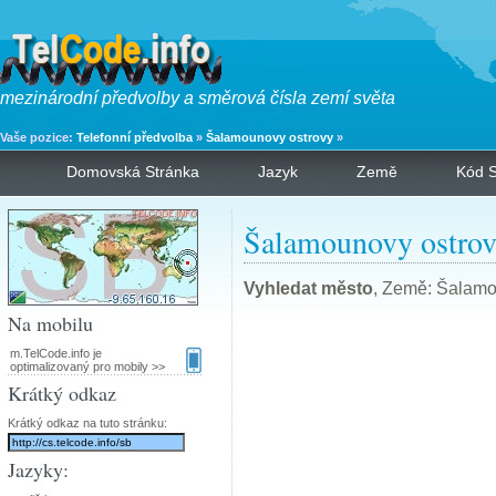
mezinárodní předvolby a směrová čísla zemí světa
Vaše pozice:
Telefonní předvolba
»
Šalamounovy ostrovy
»
Domovská Stránka
Jazyk
Země
Kód S
Šalamounovy ostrov
Vyhledat město
, Země: Šalamo
Na mobilu
m.TelCode.info je
optimalizovaný pro mobily >>
Krátký odkaz
Krátký odkaz na tuto stránku:
Jazyky: