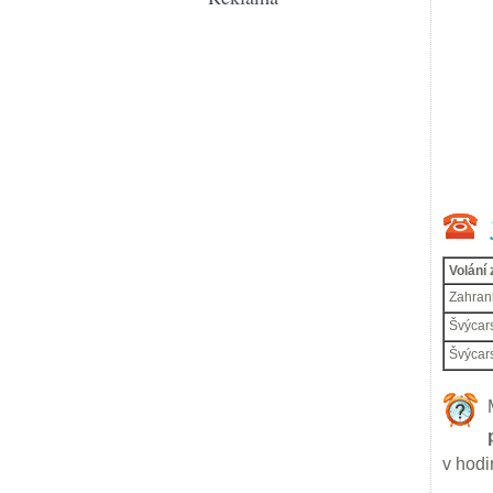
Volání 
Zahrani
Švýcar
Švýcar
v hodi