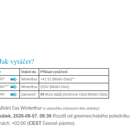
Jak vytáčet?
z
Volání do
Příklad vytáčení
čí*
Winterthur
+41 52 [Místní číslo]**
sko***
Winterthur
(0)52 [Místní číslo]
sko
Zahraničí
00
[Kód států] [Směrové číslo] [Místní číslo]
Místní čas Winterthur
:
(v okamžiku zobrazení této stránky)
pátek, 2026-08-07, 08:36
Rozdíl od greenwichského poledníku
nách: +02:00 (
CEST
časové pásmo).