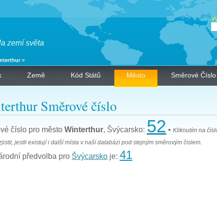
Vy
la zemí světa
nterthur
»
k
Země
Kód Států
Město
Směrové Číslo
terthur Směrové číslo
52
vé číslo pro město
Winterthur
, Švýcarsko:
•
Kliknutím na čísl
jistit, jestli existují i další místa v naší databázi pod stejným směrovým čislem.
41
árodní předvolba pro
Švýcarsko
je: