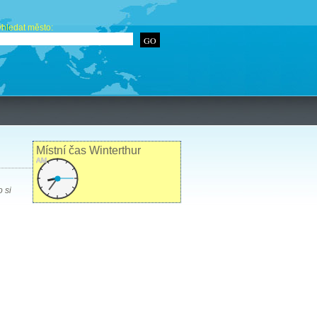
hledat město:
Místní čas Winterthur
AM
o si