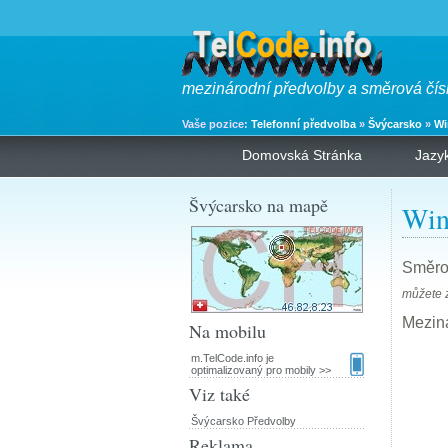
mezinárodní předvolby a směrová čís
Vaše pozice:
Telefonní předvolba
»
Švýcarsko
»
Wi
Domovská Stránka
Jazy
Švýcarsko na mapě
Win
Směro
můžete z
Mezin
Na mobilu
m.TelCode.info je
optimalizovaný pro mobily >>
Viz také
Švýcarsko Předvolby
Reklama