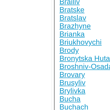
Brailiv
Bratske
Bratslav
Brazhyne
Brianka
Briukhovychi
Brody
Bronytska Huta
Broshniv-Osad
Brovary
Brusyliv
Brylivka
Bucha
Buchach