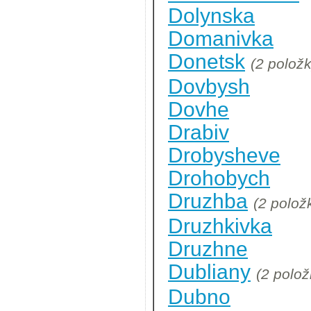
Dolynska
Domanivka
Donetsk
(2 položk
Dovbysh
Dovhe
Drabiv
Drobysheve
Drohobych
Druzhba
(2 polož
Druzhkivka
Druzhne
Dubliany
(2 polož
Dubno