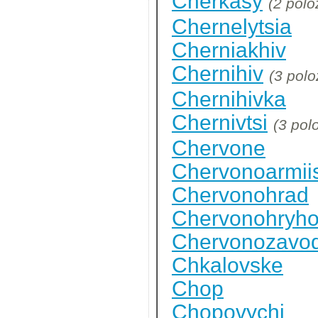
Cherkasy
(2 polo
Chernelytsia
Cherniakhiv
Chernihiv
(3 polo
Chernihivka
Chernivtsi
(3 pol
Chervone
Chervonoarmii
Chervonohrad
Chervonohryho
Chervonozavo
Chkalovske
Chop
Chopovychi