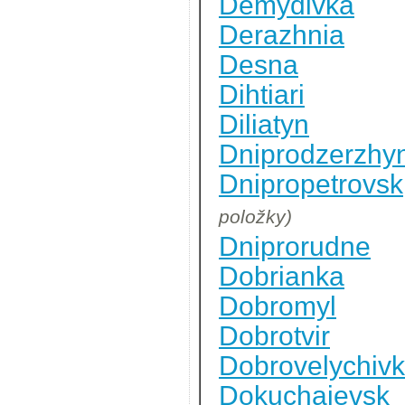
Demydivka
Derazhnia
Desna
Dihtiari
Diliatyn
Dniprodzerzhy
Dnipropetrovsk
položky)
Dniprorudne
Dobrianka
Dobromyl
Dobrotvir
Dobrovelychiv
Dokuchaievsk