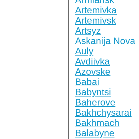
Artemivka
Artemivsk
Artsyz
Askanija Nova
Auly
Avdiivka
Azovske
Babai
Babyntsi
Baherove
Bakhchysarai
Bakhmach
Balabyne