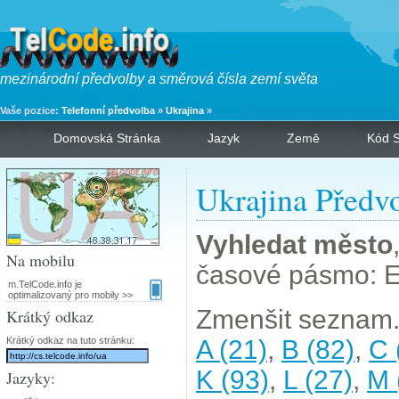
mezinárodní předvolby a směrová čísla zemí světa
Vaše pozice:
Telefonní předvolba
»
Ukrajina
»
Domovská Stránka
Jazyk
Země
Kód S
Ukrajina Předv
Vyhledat město
Na mobilu
časové pásmo: E
m.TelCode.info je
optimalizovaný pro mobily >>
Zmenšit seznam.
Krátký odkaz
Krátký odkaz na tuto stránku:
A (21)
,
B (82)
,
C 
K (93)
,
L (27)
,
M 
Jazyky: