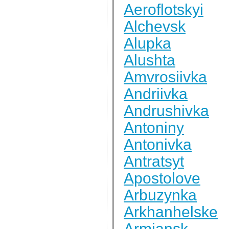
Aeroflotskyi
Alchevsk
Alupka
Alushta
Amvrosiivka
Andriivka
Andrushivka
Antoniny
Antonivka
Antratsyt
Apostolove
Arbuzynka
Arkhanhelske
Armiansk