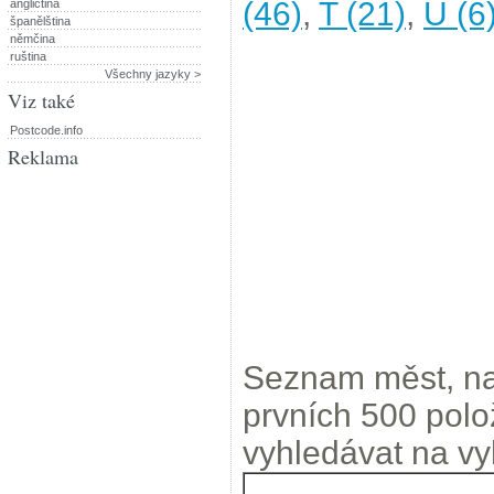
(46)
,
T (21)
,
U (6
angličtina
španělština
němčina
ruština
Všechny jazyky >
Viz také
Postcode.info
Reklama
Seznam měst, na
prvních 500 pol
vyhledávat na vy