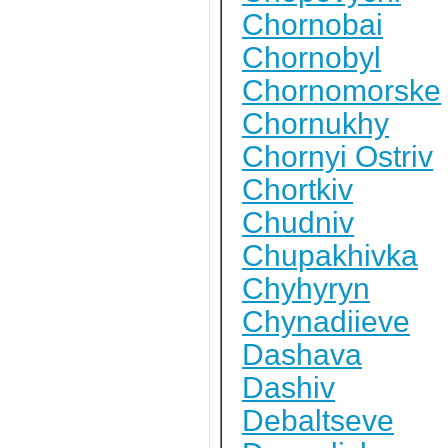
Chornobai
Chornobyl
Chornomorske
Chornukhy
Chornyi Ostriv
Chortkiv
Chudniv
Chupakhivka
Chyhyryn
Chynadiieve
Dashava
Dashiv
Debaltseve