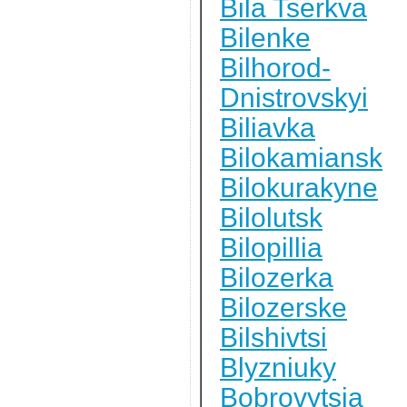
Bila Tserkva
Bilenke
Bilhorod-
Dnistrovskyi
Biliavka
Bilokamiansk
Bilokurakyne
Bilolutsk
Bilopillia
Bilozerka
Bilozerske
Bilshivtsi
Blyzniuky
Bobrovytsia