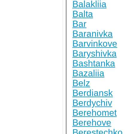
Balakliia
Balta
Bar
Baranivka
Barvinkove
Baryshivka
Bashtanka
Bazaliia
Belz
Berdiansk
Berdychiv
Berehomet
Berehove
Berestechko