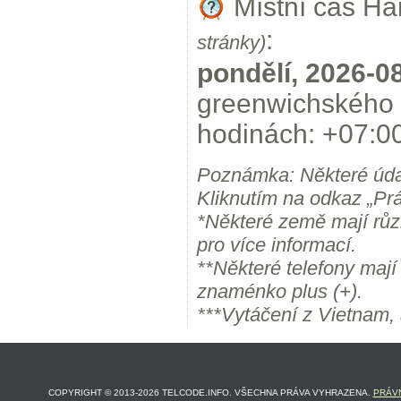
Místní čas H
:
stránky)
pondělí, 2026-0
greenwichského 
hodinách: +07:00
Poznámka: Některé úda
Kliknutím na odkaz „Prá
*Některé země mají růz
pro více informací.
**Některé telefony maj
znaménko plus (+).
***Vytáčení z Vietnam,
COPYRIGHT © 2013-2026 TELCODE.INFO. VŠECHNA PRÁVA VYHRAZENA.
PRÁVN