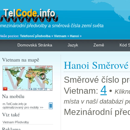
mezinárodní předvolby a směrová čísla zemí světa
Vaše pozice:
Telefonní předvolba
»
Vietnam
»
Hanoi
»
Domovská Stránka
Jazyk
Země
Kód S
Vietnam na mapě
Hanoi Směrové 
Směrové číslo p
4
Vietnam:
•
Kliknu
Na mobilu
místa v naší databázi 
m.TelCode.info je
optimalizovaný pro mobily >>
Mezinárodní pře
Viz také
Vietnam Předvolby
Reklama