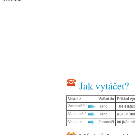
Jak vytáčet?
Volání z
Volání do
Příklad v
Zahraničí*
Hanoi
+84 4 [Místn
Vietnam***
Hanoi
(0)4 [Místní
Vietnam
Zahraničí
00
[Kód stá