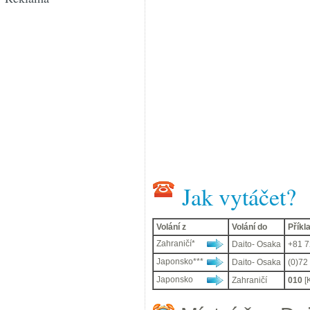
Jak vytáčet?
Volání z
Volání do
Příkl
Zahraničí*
Daito- Osaka
+81 72
Japonsko***
Daito- Osaka
(0)72 
Japonsko
Zahraničí
010
[