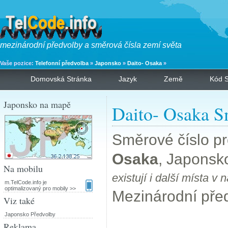
mezinárodní předvolby a směrová čísla zemí světa
Vaše pozice:
Telefonní předvolba
»
Japonsko
»
Daito- Osaka
»
Domovská Stránka
Jazyk
Země
Kód S
Japonsko na mapě
Daito- Osaka S
Směrové číslo p
Osaka
, Japonsk
Na mobilu
existují i další místa 
m.TelCode.info je
optimalizovaný pro mobily >>
Mezinárodní pře
Viz také
Japonsko Předvolby
Reklama