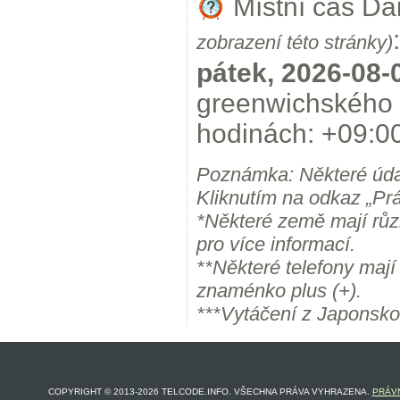
Místní čas Da
:
zobrazení této stránky)
pátek, 2026-08-
greenwichského 
hodinách: +09:00
Poznámka: Některé úda
Kliknutím na odkaz „Prá
*Některé země mají růz
pro více informací.
**Některé telefony maj
znaménko plus (+).
***Vytáčení z Japonsko
COPYRIGHT © 2013-2026 TELCODE.INFO. VŠECHNA PRÁVA VYHRAZENA.
PRÁVN