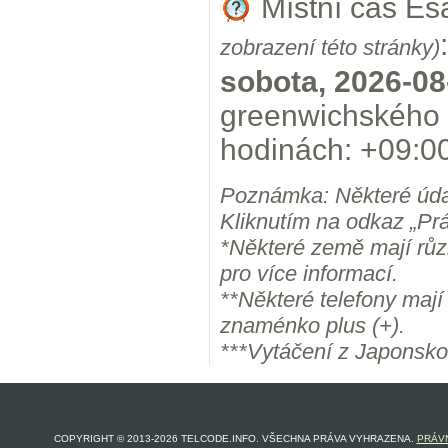
Místní čas Es
:
zobrazení této stránky)
sobota, 2026-08
greenwichského 
hodinách: +09:00
Poznámka: Některé úda
Kliknutím na odkaz „Prá
*Některé země mají růz
pro více informací.
**Některé telefony maj
znaménko plus (+).
***Vytáčení z Japonsko
COPYRIGHT © 2013-2026 TELCODE.INFO. VŠECHNA PRÁVA VYHRAZENA.
PRÁVN