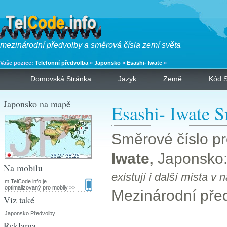
mezinárodní předvolby a směrová čísla zemí světa
Vaše pozice:
Telefonní předvolba
»
Japonsko
»
Esashi- Iwate
»
Domovská Stránka
Jazyk
Země
Kód S
Japonsko na mapě
Esashi- Iwate S
Směrové číslo p
Iwate
, Japonsko
Na mobilu
existují i další místa 
m.TelCode.info je
optimalizovaný pro mobily >>
Mezinárodní pře
Viz také
Japonsko Předvolby
Reklama