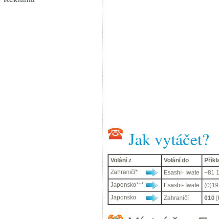
Jak vytáčet?
Volání z
Volání do
Přík
Zahraničí*
Esashi- Iwate
+81 1
Japonsko***
Esashi- Iwate
(0)197
Japonsko
Zahraničí
010
[