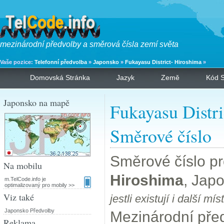
mezinárodní předvolby a směrová čísla zemí světa
Vaše pozice:
Telefonní předvolba
»
Japonsko
»
Fukayasu District- Hiroshima
»
Domovská Stránka
Jazyk
Země
Kód S
Japonsko na mapě
Fukayasu Distr
Směrové číslo
Směrové číslo p
Na mobilu
Hiroshima
, Jap
m.TelCode.info je
optimalizovaný pro mobily >>
Viz také
jestli existují i další 
Japonsko Předvolby
Mezinárodní pře
Reklama