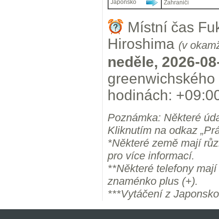
Japonsko
Zahraničí
Místní čas Fuk
Hiroshima
(v okamž
neděle, 2026-08
greenwichského 
hodinách: +09:00
Poznámka: Některé úda
Kliknutím na odkaz „Prá
*Některé země mají růz
pro více informací.
**Některé telefony maj
znaménko plus (+).
***Vytáčení z Japonsko