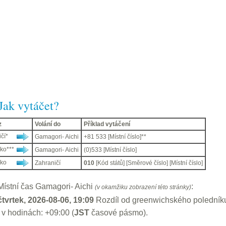
Jak vytáčet?
z
Volání do
Příklad vytáčení
čí*
Gamagori- Aichi
+81 533 [Místní číslo]**
ko***
Gamagori- Aichi
(0)533 [Místní číslo]
ko
Zahraničí
010
[Kód států] [Směrové číslo] [Místní číslo]
Místní čas Gamagori- Aichi
:
(v okamžiku zobrazení této stránky)
čtvrtek, 2026-08-06, 19:09
Rozdíl od greenwichského poledník
v hodinách: +09:00 (
JST
časové pásmo).