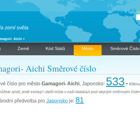
Vy
la zemí světa
magori- Aichi
»
k
Země
Kód Států
Město
Směrové Číslo
agori- Aichi Směrové číslo
533
vé číslo pro město
Gamagori- Aichi
, Japonsko:
•
Kliknu
můžete zjistit, jestli existují i další místa v naší databázi pod stejným směrovým čisle
81
árodní předvolba pro
Japonsko
je: