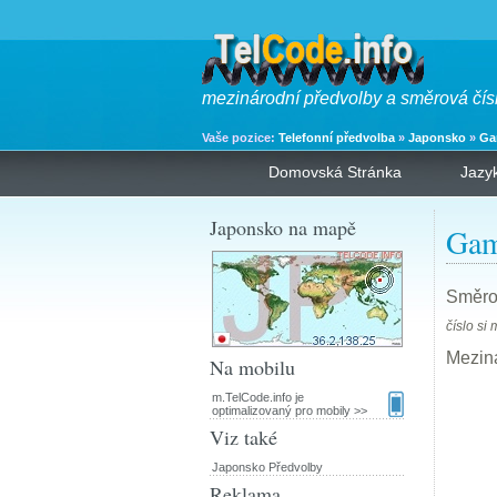
mezinárodní předvolby a směrová čís
Vaše pozice:
Telefonní předvolba
»
Japonsko
»
Ga
Domovská Stránka
Jazy
Japonsko na mapě
Gam
Směro
číslo si 
Mezin
Na mobilu
m.TelCode.info je
optimalizovaný pro mobily >>
Viz také
Japonsko Předvolby
Reklama