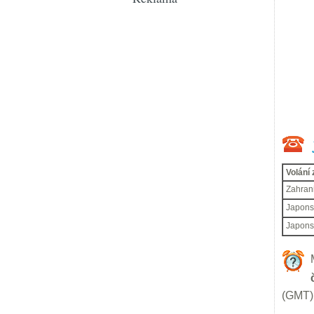
Volání 
Zahrani
Japons
Japons
(GMT) 