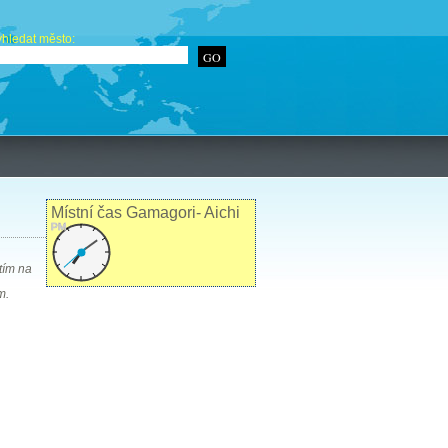
hledat město:
Místní čas Gamagori- Aichi
PM
tím na
m.