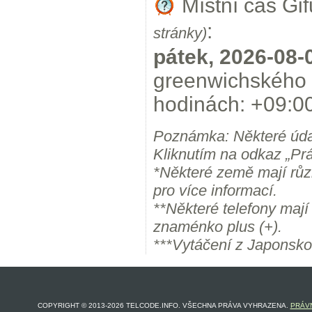
Místní čas Gi
:
stránky)
pátek, 2026-08-
greenwichského 
hodinách: +09:00
Poznámka: Některé úda
Kliknutím na odkaz „Prá
*Některé země mají růz
pro více informací.
**Některé telefony maj
znaménko plus (+).
***Vytáčení z Japonsko
COPYRIGHT © 2013-2026 TELCODE.INFO. VŠECHNA PRÁVA VYHRAZENA.
PRÁVN