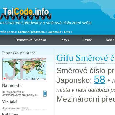
mezinárodní předvolby a směrová čísla zemí světa
Vaše pozice:
Telefonní předvolba
»
Japonsko
»
Gifu
»
Domovská Stránka
Jazyk
Země
Kód S
Japonsko na mapě
Gifu Směrové č
Směrové číslo p
58
Japonsko:
•
K
Na mobilu
místa v naší databázi 
m.TelCode.info je
optimalizovaný pro mobily >>
Mezinárodní pře
Viz také
Japonsko Předvolby
Reklama