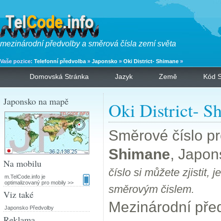
mezinárodní předvolby a směrová čísla zemí světa
Vaše pozice:
Telefonní předvolba
»
Japonsko
»
Oki District- Shimane
»
Domovská Stránka
Jazyk
Země
Kód S
Japonsko na mapě
Oki District- S
Směrové číslo p
Shimane
, Japo
Na mobilu
číslo si můžete zjistit, 
m.TelCode.info je
optimalizovaný pro mobily >>
směrovým čislem.
Viz také
Mezinárodní pře
Japonsko Předvolby
Reklama