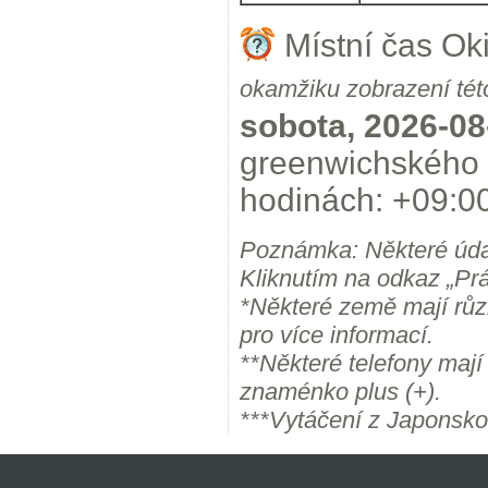
Místní čas Ok
okamžiku zobrazení tét
sobota, 2026-08
greenwichského 
hodinách: +09:00
Poznámka: Některé úda
Kliknutím na odkaz „Prá
*Některé země mají růz
pro více informací.
**Některé telefony maj
znaménko plus (+).
***Vytáčení z Japonsko