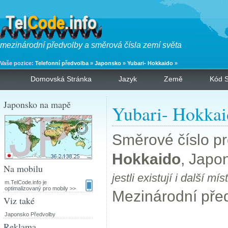
mezinárodní předvolby a směrová čísla zemí světa
Vaše pozice:
Telefonní předvolba
»
Japonsko
»
Yubari- Hokkaido
»
Domovská Stránka
Jazyk
Země
Kód S
Japonsko na mapě
Yubari- Hokkai
Směrové číslo p
Hokkaido
, Japo
Na mobilu
jestli existují i další 
m.TelCode.info je
optimalizovaný pro mobily >>
Mezinárodní pře
Viz také
Japonsko Předvolby
Reklama