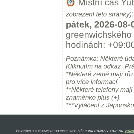
Místní čas Yu
:
zobrazení této stránky)
pátek, 2026-08-
greenwichského 
hodinách: +09:00
Poznámka: Některé úda
Kliknutím na odkaz „Prá
*Některé země mají růz
pro více informací.
**Některé telefony maj
znaménko plus (+).
***Vytáčení z Japonsko
COPYRIGHT © 2013-2026 TELCODE.INFO. VŠECHNA PRÁVA VYHRAZENA.
PRÁVN